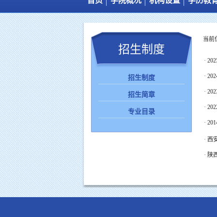
首页
学院概况
机构设置
学历教
图片新闻
学院简介
机构设置
通知公告
岗位职责
当前
招生制度
综合新闻
工作人员
·
2
·
2
招生制度
·
2
招生简章
·
2
专业目录
·
2
·
西
·
陕