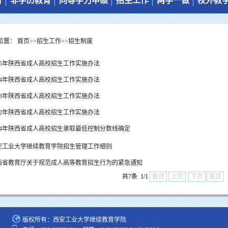
育
非学历教育
同等学力申硕
招生工作
两学一做
校外教
管理制度
培训工作简介
招生简章
招生制度
制度建设
教学管理
培训项目
学习中心
招生简章
学习动态
位置：
首页
>>
招生工作
>>
招生制度
培养计划
培训动态
报名入口
专业目录
025年陕西省成人高校招生工作实施办法
学习平台
024年陕西省成人高校招生工作实施办法
下载专区
023年陕西省成人高校招生工作实施办法
022年陕西省成人高校招生工作实施办法
014年陕西省成人高校招生录取最低控制分数线确定
安工业大学继续教育学院招生管理工作细则
西省教育厅关于规范成人高等教育招生行为的紧急通知
共7条 1/1
首页
上页
下页
尾页
版权所有：西安工业大学继续教育学院