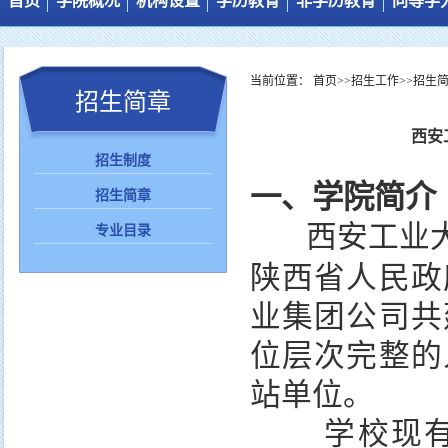
首页
学院概况
机构设置
学历教育
非学历教育
同等学
图片新闻
学院简介
机构设置
管理制度
培训工作简介
通知公告
岗位职责
教学管理
培训项目
当前位置：
首页
>>
招生工作
>>
招生
招生简章
综合新闻
工作人员
培养计划
培训动态
西安
招生制度
一、学院简介
招生简章
西安工业
专业目录
陕西省人民政
业集团公司共
位层次完整的
站单位。
学校现