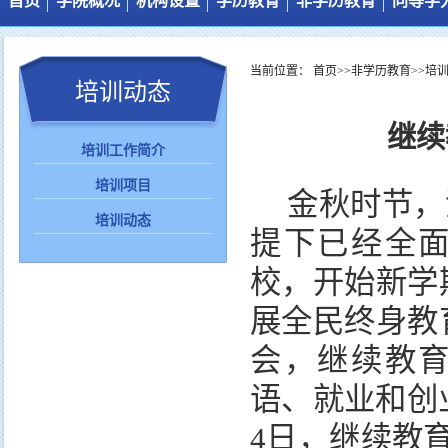
首页
学院概况
机构设置
学历教育
非学历教育
同等学
图片新闻
学院简介
机构设置
管理制度
培训工作简介
当前位置：
首页
>>
非学历教育
>>
培
通知公告
岗位职责
教学管理
培训项目
培训动态
综合新闻
工作人员
培养计划
培训动态
继续
培训工作简介
培训项目
金秋时节，
培训动态
提下已经全
校，开始新学
展全民终身教
会，继续教
语、就业和创
4日，继续教