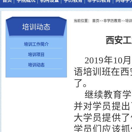
首页
学院概况
机构设置
学历教育
非学历教育
同等学
图片新闻
学院简介
机构设置
管理制度
培训工作简介
当前位置：
首页
>>
非学历教育
>>
培
通知公告
岗位职责
教学管理
培训项目
培训动态
综合新闻
工作人员
培养计划
培训动态
西安工
培训工作简介
培训项目
2019
年
10
月
培训动态
语培训班在西
了。
继续教育学
并对学员提出
大学员提供了
学员们应该抓