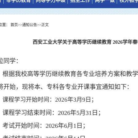
育
非学历教育
同等学力申硕
招生工作
两学一做
校外教
管理制度
培训工作简介
招生简章
招生制度
制度建设
教学管理
培训项目
学习中心
招生简章
学习动态
位置：
首页
>>
通知公告
>>
正文
培养计划
培训动态
报名入口
专业目录
西安工业大学关于高等学历继续教育 2026学年
学习平台
下载专区
位同学：
根据
我校
高等学历继续教育
各专业
培养方案和教
将
开始，现将
本、专科各专业
开课事宜通知如下：
课程
学习
开始时间：
202
6
年
3月
9
日；
课程
学习
结束时间：
202
6
年
5月
31
日
；
考试开始时间：
2026年6月1日；