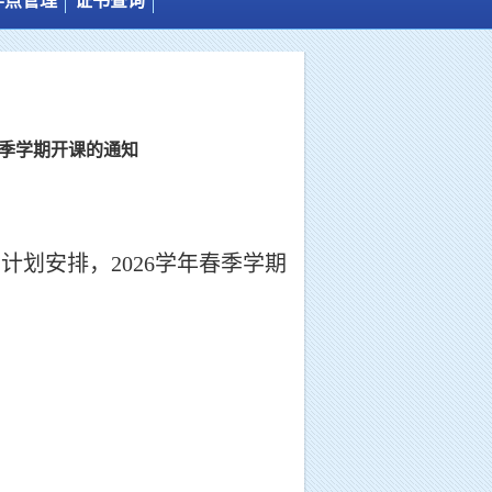
学点管理
证书查询
管理制度
学历证书
设站程序
结业证书
站点分布
同等学力
春季学期开课的通知
站点介绍
学计划安排，
202
6
学年
春季
学期