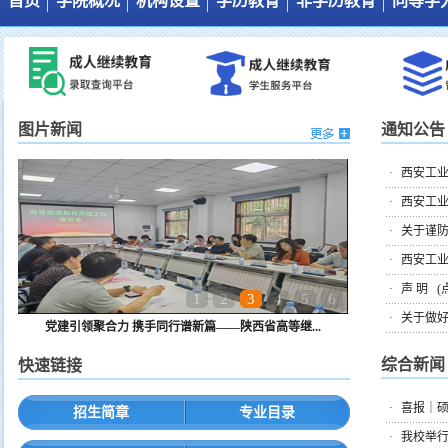
首页
学院概况
机构设置
学历教育
非学历教育
同等学
图片新闻
学院简介
机构设置
管理制度
培训工作简介
通知公告
岗位职责
教学管理
培训项目
综合新闻
工作人员
培养计划
培训动态
图片新闻
通知公告
·
西安工业
·
西安工业
·
关于谨
·
西安工业
·
声 明
(
1
2
3
4
5
6
·
关于做好
党建引领聚合力 携手同行谱新篇——陕西省高等继...
综合新闻
快速链接
·
喜报｜硕
招生简章
专业目录
·
我校举行