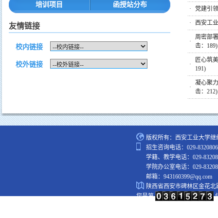
培训项目
函授站分布
·
党建引
·
西安工业
友情链接
周密部署
·
击：
189
)
校内链接
匠心筑美
校外链接
·
191
)
凝心聚力
·
击：
212
)
版权所有：西安工业大学继
招生咨询电话：029-8320806
学籍、教学电话：029-83208
学院办公室电话：029-83208
邮箱：943160399@qq.com
陕西省西安市碑林区金花北
您是第